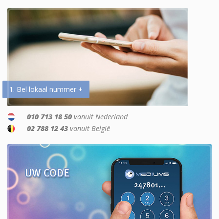
1. Bel lokaal nummer +
010 713 18 50
vanuit Nederland
02 788 12 43
vanuit België