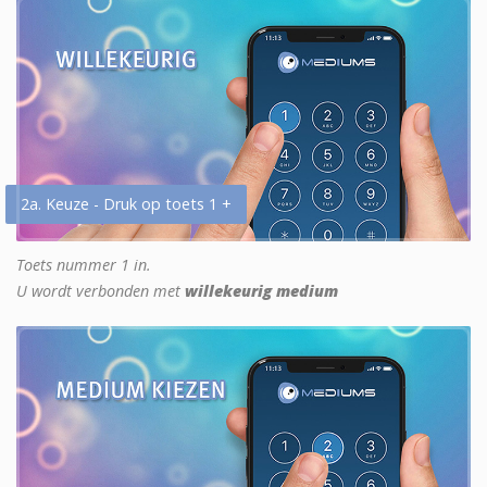
2a. Keuze - Druk op toets 1 +
Toets nummer 1 in.
U wordt verbonden met
willekeurig medium