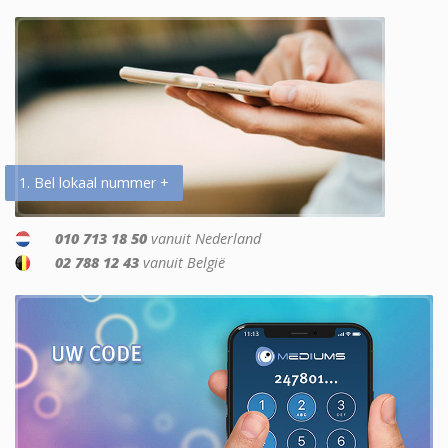
1. Bel lokaal nummer +
010 713 18 50
vanuit Nederland
02 788 12 43
vanuit België