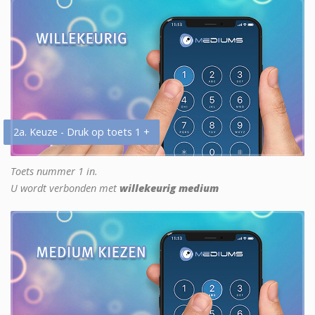
2a. Keuze - Druk op toets 1 +
Toets nummer 1 in.
U wordt verbonden met
willekeurig medium