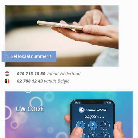
1. Bel lokaal nummer +
010 713 18 50
vanuit Nederland
02 788 12 43
vanuit België