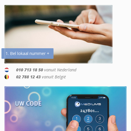
1. Bel lokaal nummer +
010 713 18 50
vanuit Nederland
02 788 12 43
vanuit België