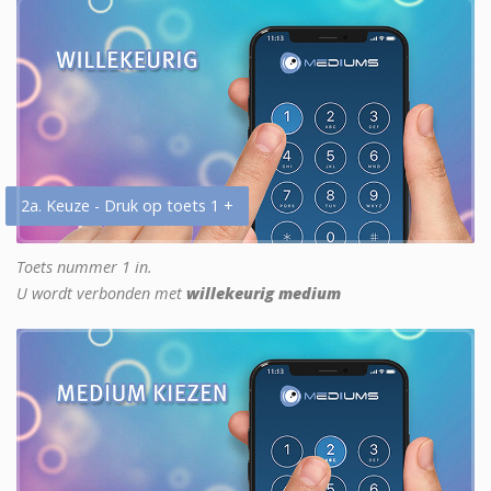
2a. Keuze - Druk op toets 1 +
Toets nummer 1 in.
U wordt verbonden met
willekeurig medium