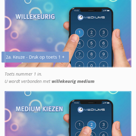
2a. Keuze - Druk op toets 1 +
Toets nummer 1 in.
U wordt verbonden met
willekeurig medium