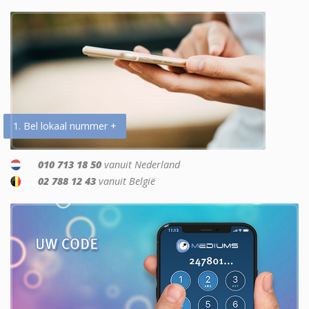
1. Bel lokaal nummer +
010 713 18 50
vanuit Nederland
02 788 12 43
vanuit België